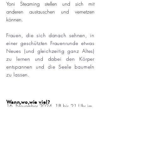
Yoni Steaming stellen und sich mit
anderen austauschen und vernetzen
können.
Frauen, die sich danach sehnen, in
einer geschützten Frauenrunde etwas
Neues (und gleichzeitig ganz Altes)
zu lernen und dabei den Körper
entspannen und die Seele baumeln
zu lassen.
Wann,wo,wie viel?
16. November 2024, 18 bis 21 Uhr im
Artemsia in Hopfen, 88167 Stiefenhofen,
gemeinsam mit Natalie Stadelmann
Anmeldung
:
übers Artemisia