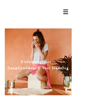
Einführungskurs
Dampfsitzbäder & Yoni Steaming
© Andrea Raffl
www.holamamacita.me